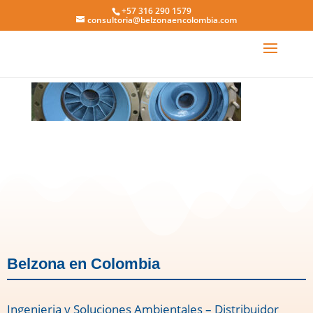
+57 316 290 1579
consultoria@belzonaencolombia.com
1341_0
Belzona en Colombia
Ingenieria y Soluciones Ambientales – Distribuidor