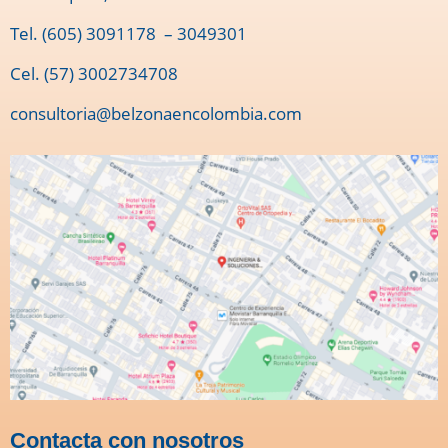
Tel.
(605) 3091178
– 3049301
Cel. (57) 3002734708
consultoria@belzonaencolombia.com
Contacta con nosotros