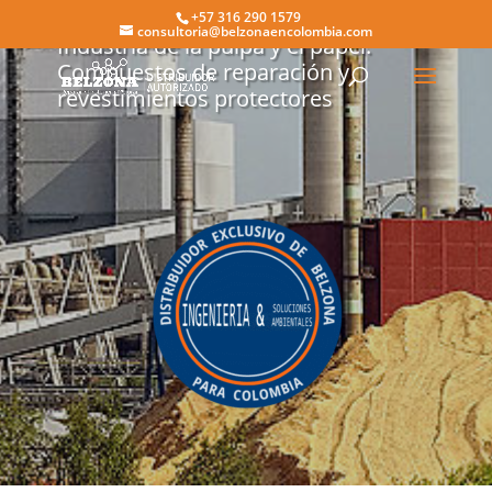
+57 316 290 1579
consultoria@belzonaencolombia.com
Industria de la pulpa y el papel:
Compuestos de reparación y
revestimientos protectores