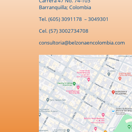
Carrera 47 No. 74-103
Barranquilla; Colombia
Tel.
(605) 3091178
– 3049301
Cel. (57) 3002734708
consultoria@belzonaencolombia.com