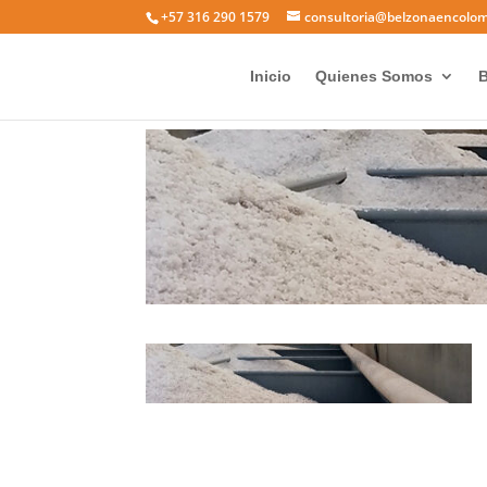
+57 316 290 1579
consultoria@belzonaencolo
6111
Inicio
Quienes Somos
B