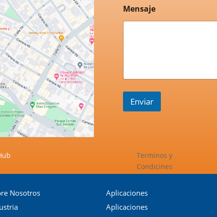
Mensaje
Enviar
 Hub
Terminos y
Condicines
re Nosotros
Aplicaciones
ustria
Aplicaciones