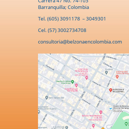
Carrera 47 No. 74-103
Barranquilla; Colombia
Tel.
(605) 3091178
– 3049301
Cel. (57) 3002734708
consultoria@belzonaencolombia.com