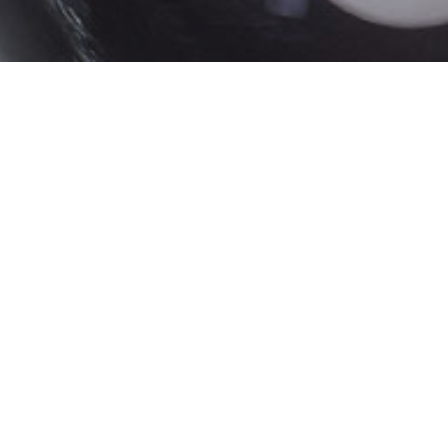
Recubrimiento resistente a la erosión y corr
equipos de alta temperatura que operan bajo
Belzona 1381
Un recubrimiento epoxi de alta temperatura de aplicaci
proteger los equipos que operan bajo inmersión continua
(203 °F). Este recubrimiento libre de solventes puede m
ambiente como un sistema de una o dos capas. El tiemp
24 horas permite completar grandes aplicaciones rápid
Debido a su capacidad de crear un gran espesor en una 
superior a la erosión, Belzona 1381 es ideal para utiliz
protección de soldaduras circunferenciales en juntas in
nueva generación aplicado con rociador proporciona la 