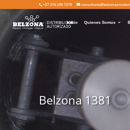
+57 316 290 1579
consultoria@belzonaencolo
Inicio
Quienes Somos
B
Belzona 1381