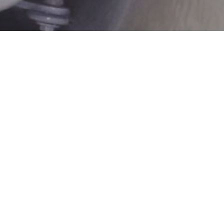
osión aplicado manualmente para
 inmersión.
1000 S
2000 S
3000 S
ón con rociador o brocha de 2 partes para
 contra la corrosión y la erosión hasta a 95 °C
4000 S
ezclarse y aplicarse fácilmente a temperatura
5000 S
o máximo para aplicar la capa superior de
amente y reducir el tiempo de parada.
OTROS
sola capa, sin hundimientos y con resistencia
SOLUCI
arse como recubrimiento epoxi de tuberías para la
ternas. Este recubrimiento libre de relleno de
protección sólida de un recubrimiento de