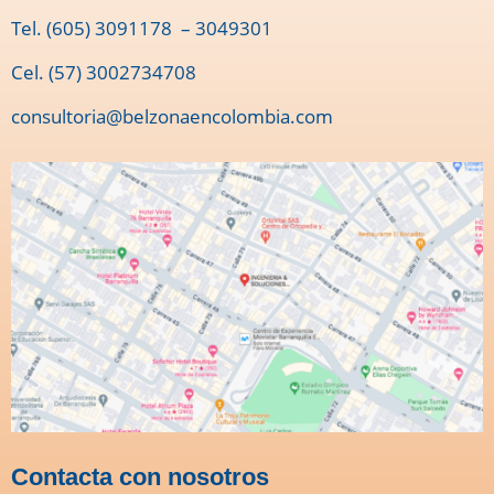
Tel.
(605) 3091178
– 3049301
Cel. (57) 3002734708
consultoria@belzonaencolombia.com
Contacta con nosotros