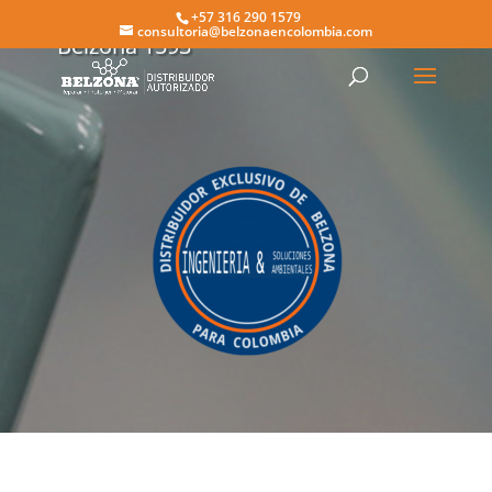
+57 316 290 1579
consultoria@belzonaencolombia.com
Belzona 1593