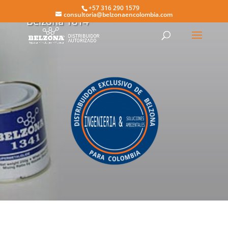
+57 316 290 1579
consultoria@belzonaencolombia.com
Belzona 1814