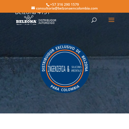
+57 316 290 1579
consultoria@belzonaencolombia.com
Belzona 4151